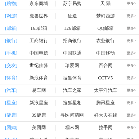
[购物]
京东商城
苏宁易购
天 猫
更多>
[网游]
魔兽世界
征途
梦幻西游
更多>
[邮箱]
163邮箱
126邮箱
QQ邮箱
更多>
[银行]
工商银行
招商银行
农业银行
更多>
[手机]
中国电信
中国联通
中国移动
更多>
[交友]
世纪佳缘
珍爱网
百合网
更多>
[体育]
新浪体育
搜狐体育
CCTV5
更多>
[汽车]
易车网
汽车之家
太平洋汽车
更多>
[星座]
新浪星座
搜狐星相
腾讯星座
更多>
[健康]
39健康
寻医问药网
好大夫在线
更多>
[团购]
美团网
糯米网
拉手网
更多>