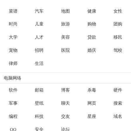
菜谱
汽车
地图
健康
女性
时尚
儿童
旅游
购物
团购
大学
人才
美容
贷款
移民
宠物
招聘
医院
婚庆
驾校
律师
生活
电脑网络
软件
邮箱
博客
杀毒
硬件
军事
壁纸
聊天
网页
搜索
编程
科技
交友
星座
域名
QQ
安全
论坛