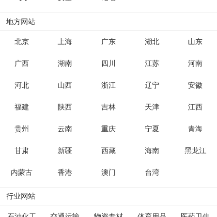
地方网站
北京
上海
广东
湖北
山东
广西
湖南
四川
江苏
河南
河北
山西
浙江
辽宁
安徽
福建
陕西
吉林
天津
江西
贵州
云南
重庆
宁夏
青海
甘肃
新疆
西藏
海南
黑龙江
内蒙古
香港
澳门
台湾
行业网站
石油化工
交通运输
物资专材
体育用品
医药卫生