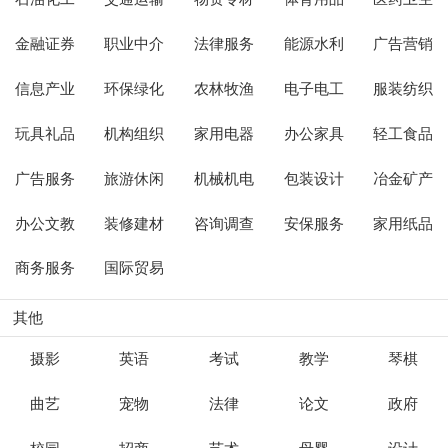
金融证券
职业中介
法律服务
能源水利
广告营销
信息产业
环保绿化
农林牧渔
电子电工
服装纺织
玩具礼品
机构组织
家用电器
办公家具
轻工食品
广告服务
旅游休闲
机械机电
包装设计
冶金矿产
办公文教
装修建材
咨询调查
安保服务
家用纸品
商务服务
国际贸易
其他
摄影
英语
考试
教学
琴棋
曲艺
宠物
法律
论文
政府