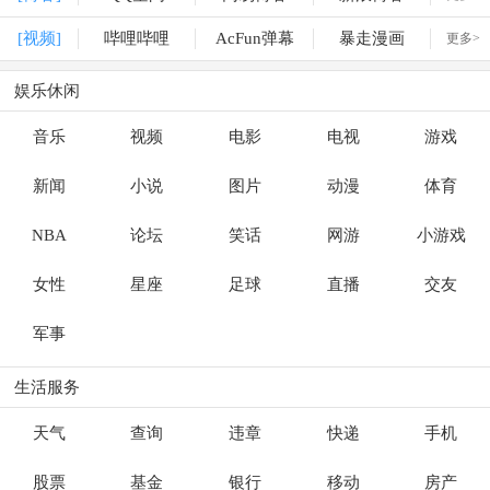
[视频]
哔哩哔哩
AcFun弹幕
暴走漫画
更多>
娱乐休闲
音乐
视频
电影
电视
游戏
新闻
小说
图片
动漫
体育
NBA
论坛
笑话
网游
小游戏
女性
星座
足球
直播
交友
军事
生活服务
天气
查询
违章
快递
手机
股票
基金
银行
移动
房产