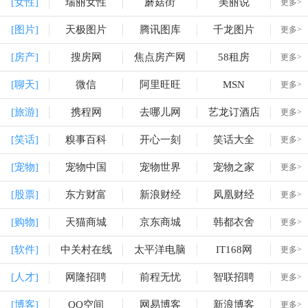
[女性]
瑞丽女性
蘑菇街
美丽说
更多>
[图片]
天极图片
腾讯图库
千龙图片
更多>
[房产]
搜房网
焦点房产网
58租房
更多>
[聊天]
微信
阿里旺旺
MSN
更多>
[旅游]
携程网
去哪儿网
艺龙订酒店
更多>
[笑话]
糗事百科
开心一刻
笑话大全
更多>
[宠物]
宠物中国
宠物世界
宠物之家
更多>
[股票]
东方财富
新浪财经
凤凰财经
更多>
[购物]
天猫商城
京东商城
韩都衣舍
更多>
[软件]
中关村在线
太平洋电脑
IT168网
更多>
[人才]
网隆招聘
前程无忧
智联招聘
更多>
[博客]
QQ空间
网易博客
新浪博客
更多>