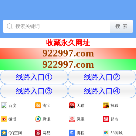
收藏永久网址
922997.com
922997.com
线路入口①
线路入口②
线路入口③
线路入口④
百度
淘宝
天猫
搜狐
微博
腾讯
凤凰
起点
QQ空间
网易
携程
58同城