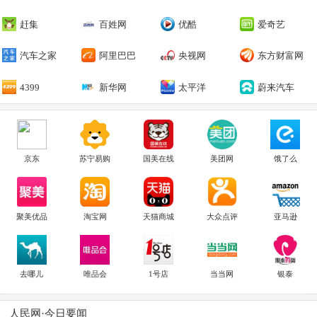
赶集
百姓网
优酷
爱奇艺
汽车之家
阿里巴巴
央视网
东方财富网
4399
新华网
太平洋
蔚来汽车
京东
苏宁易购
国美在线
美团网
饿了么
聚美优品
淘宝网
天猫商城
大众点评
亚马逊
去哪儿
唯品会
1号店
当当网
银泰
人民网·今日要闻